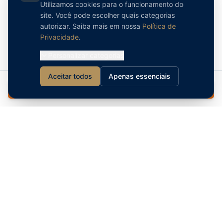
Utilizamos cookies para o funcionamento do
site. Você pode escolher quais categorias
autorizar. Saiba mais em nossa
Política de
Privacidade
.
Personalizar categorias
Aceitar todos
Apenas essenciais
30
Agendar Conversa
Anos no Brasil
Melhor triênio da história
95%