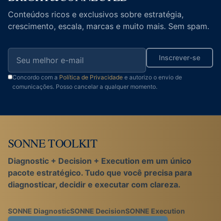
Conteúdos ricos e exclusivos sobre estratégia,
crescimento, escala, marcas e muito mais. Sem spam.
Inscrever-se
Concordo com a
Política de Privacidade
e autorizo o envio de
comunicações. Posso cancelar a qualquer momento.
SONNE TOOLKIT
Diagnostic + Decision + Execution em um único
pacote estratégico. Tudo que você precisa para
diagnosticar, decidir e executar com clareza.
SONNE Diagnostic
SONNE Decision
SONNE Execution