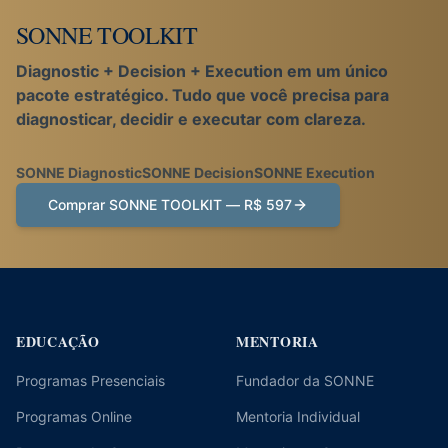
SONNE TOOLKIT
Diagnostic + Decision + Execution em um único
pacote estratégico. Tudo que você precisa para
diagnosticar, decidir e executar com clareza.
SONNE Diagnostic
SONNE Decision
SONNE Execution
Comprar SONNE TOOLKIT — R$ 597
EDUCAÇÃO
MENTORIA
Programas Presenciais
Fundador da SONNE
Programas Online
Mentoria Individual