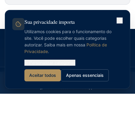
Sua privacidade importa
Utilizamos cookies para o funcionamento do
site. Você pode escolher quais categorias
autorizar. Saiba mais em nossa
Política de
Privacidade
.
A maioria das empresas não trava
Personalizar categorias
por falta de informação.
Aceitar todos
Apenas essenciais
Diagnostic R$297
Toolkit R$597
Agendar Conversa
Trava porque não tem um sistema de
Prefere receber no WhatsApp?
julgamento e execução semanal.
Você até sabe o que "deveria fazer". Mas: